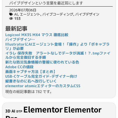
バイブデザインという言葉を最近耳にします
2026年07月06日
AI
,
エージェント
,
バイブコーディング
,
バイブデザイン
153
最新記事
Logicool MX3S MX4 マウス 徹底比較
バイブデザイン…
IllustratorにAIエージェント登場！「操作」より「ボキャブラ
リ」が必要
イラレ 保存失敗 アラートなしでデータが消滅！？.tmpファイ
ルから完全復旧する手順
新たな防災気象情報の警報に使われている色
Adobe CCの値段
画面キャプチャ方法【まとめ】
USB-Cケーブル完全ガイド-デザイナー向け
縦書きなのに右へ改行していく
elementor atomicエディターのカスタムCSS
現在の総記事数は 782 です。
Elementor
Elementor
3D
AI
DTP