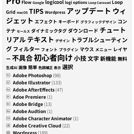
Pro
logicool
Loop
Flow
logi options
Google
Loop Carousel
アップデート
ウィ
TIPS
Grid
Wordpress
macOS
ジェット
コン
エフェクト
キーボード
グラフィックデザイン
チュート
テナ
ダウンロード
ダイナミックタグ
セールス
テキスト
リアル
トラブルシューティン
デザイン
グ
フィルター
マウス
レイヤ
フォント
メニュー
プラグイン
初心者向け
不具合
小技
文字
新機能
無料
ー
選択
簡単
画像
生成AI
色調補正
表示
Adobe Photoshop
(98)
Adobe Illustrator
(133)
Adobe AfterEffects
(47)
Adoe Premiere
(1)
Adobe Bridge
(13)
Adobe Audtion
(1)
Adobe Character Animator
(1)
Adobe Creative Cloud
(22)
Wordpress
(189)