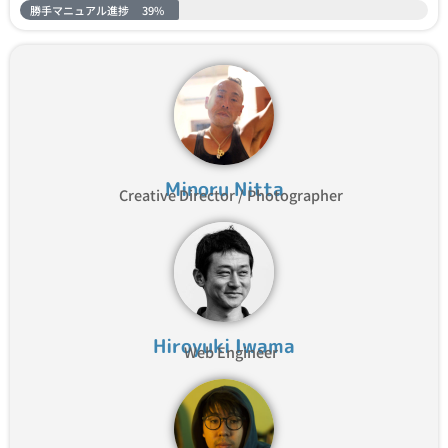
勝手マニュアル進捗
39%
Minoru Nitta
Creative Director / Photographer
Hiroyuki Iwama
Web Engineer