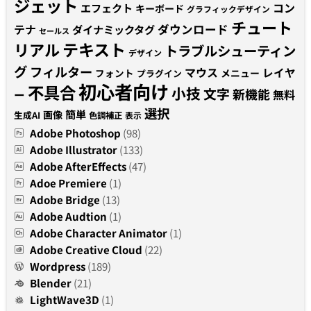
ジェット
コン
エフェクト
キーボード
グラフィックデザイン
チュート
テナ
ダウンロード
ダイナミックタグ
セールス
テキスト
リアル
トラブルシューティン
デザイン
グ
フィルター
マウス
レイヤ
フォント
メニュー
プラグイン
初心者向け
不具合
小技
文字
新機能
無料
ー
選択
簡単
画像
生成AI
色調補正
表示
Adobe Photoshop
(98)
Adobe Illustrator
(133)
Adobe AfterEffects
(47)
Adoe Premiere
(1)
Adobe Bridge
(13)
Adobe Audtion
(1)
Adobe Character Animator
(1)
Adobe Creative Cloud
(22)
Wordpress
(189)
Blender
(21)
LightWave3D
(1)