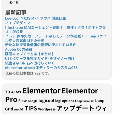
151
最新記事
Logicool MX3S MX4 マウス 徹底比較
バイブデザイン…
IllustratorにAIエージェント登場！「操作」より「ボキャブラ
リ」が必要
イラレ 保存失敗 アラートなしでデータが消滅！？.tmpファイ
ルから完全復旧する手順
新たな防災気象情報の警報に使われている色
Adobe CCの値段
画面キャプチャ方法【まとめ】
USB-Cケーブル完全ガイド-デザイナー向け
縦書きなのに右へ改行していく
elementor atomicエディターのカスタムCSS
現在の総記事数は 782 です。
Elementor
Elementor
3D
AI
DTP
Pro
logicool
Loop
Flow
logi options
Google
Loop Carousel
アップデート
ウィ
TIPS
Grid
Wordpress
macOS