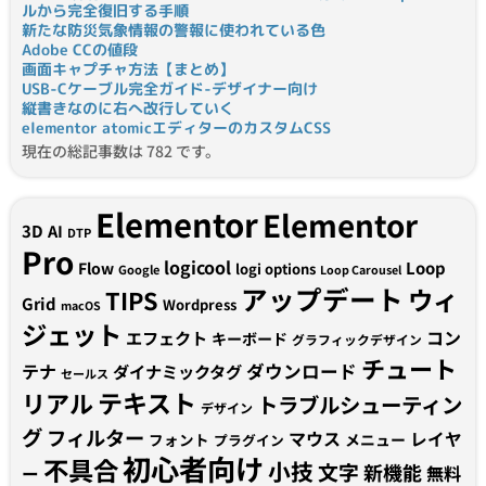
ルから完全復旧する手順
新たな防災気象情報の警報に使われている色
Adobe CCの値段
画面キャプチャ方法【まとめ】
USB-Cケーブル完全ガイド-デザイナー向け
縦書きなのに右へ改行していく
elementor atomicエディターのカスタムCSS
現在の総記事数は 782 です。
Elementor
Elementor
3D
AI
DTP
Pro
logicool
Loop
Flow
logi options
Google
Loop Carousel
アップデート
ウィ
TIPS
Grid
Wordpress
macOS
ジェット
コン
エフェクト
キーボード
グラフィックデザイン
チュート
テナ
ダウンロード
ダイナミックタグ
セールス
テキスト
リアル
トラブルシューティン
デザイン
グ
フィルター
マウス
レイヤ
フォント
メニュー
プラグイン
初心者向け
不具合
小技
文字
新機能
無料
ー