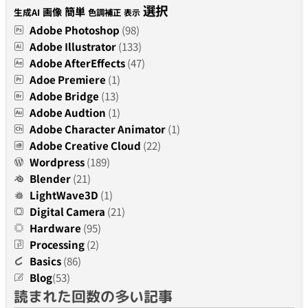
選択
簡単
画像
生成AI
色調補正
表示
Adobe Photoshop
(98)
Adobe Illustrator
(133)
Adobe AfterEffects
(47)
Adoe Premiere
(1)
Adobe Bridge
(13)
Adobe Audtion
(1)
Adobe Character Animator
(1)
Adobe Creative Cloud
(22)
Wordpress
(189)
Blender
(21)
LightWave3D
(1)
Digital Camera
(21)
Hardware
(95)
Processing
(2)
Basics
(86)
Blog
(53)
読まれた回数の多い記事