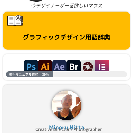
今デザイナーが一番欲しいマウス
グラフィックデザイン用語辞典
勝手マニュアル進捗
39%
Minoru Nitta
Creative Director / Photographer