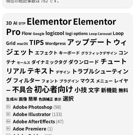
現在の総記事数は 782 です。
Elementor
Elementor
3D
AI
DTP
Pro
logicool
Loop
Flow
logi options
Google
Loop Carousel
アップデート
ウィ
TIPS
Grid
Wordpress
macOS
ジェット
コン
エフェクト
キーボード
グラフィックデザイン
チュート
テナ
ダウンロード
ダイナミックタグ
セールス
テキスト
リアル
トラブルシューティン
デザイン
グ
フィルター
マウス
レイヤ
フォント
メニュー
プラグイン
初心者向け
不具合
小技
文字
新機能
無料
ー
選択
簡単
画像
生成AI
色調補正
表示
Adobe Photoshop
(98)
Adobe Illustrator
(133)
Adobe AfterEffects
(47)
Adoe Premiere
(1)