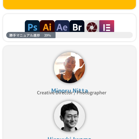
勝手マニュアル進捗
39%
Minoru Nitta
Creative Director / Photographer