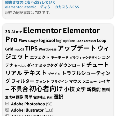
縦書きなのに右へ改行していく
elementor atomicエディターのカスタムCSS
現在の総記事数は 782 です。
Elementor
Elementor
3D
AI
DTP
Pro
logicool
Loop
Flow
logi options
Google
Loop Carousel
アップデート
ウィ
TIPS
Grid
Wordpress
macOS
ジェット
コン
エフェクト
キーボード
グラフィックデザイン
チュート
テナ
ダウンロード
ダイナミックタグ
セールス
テキスト
リアル
トラブルシューティン
デザイン
グ
フィルター
マウス
レイヤ
フォント
メニュー
プラグイン
初心者向け
不具合
小技
文字
新機能
無料
ー
選択
簡単
画像
生成AI
色調補正
表示
Adobe Photoshop
(98)
Adobe Illustrator
(133)