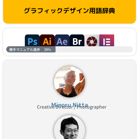
グラフィックデザイン用語辞典
勝手マニュアル進捗
39%
Minoru Nitta
Creative Director / Photographer