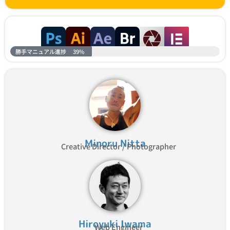
勝手マニュアル進捗
39%
Minoru Nitta
Creative Director / Photographer
Hiroyuki Iwama
Web Engineer