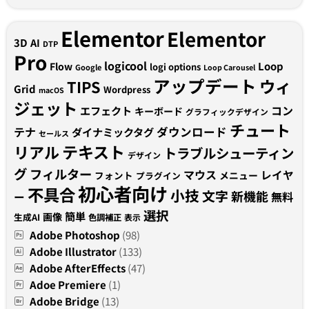
Elementor
Elementor
3D
AI
DTP
Pro
logicool
Loop
Flow
logi options
Google
Loop Carousel
アップデート
ウィ
TIPS
Grid
Wordpress
macOS
ジェット
コン
エフェクト
キーボード
グラフィックデザイン
チュート
テナ
ダウンロード
ダイナミックタグ
セールス
テキスト
リアル
トラブルシューティン
デザイン
グ
フィルター
マウス
レイヤ
フォント
メニュー
プラグイン
初心者向け
不具合
小技
文字
新機能
無料
ー
選択
簡単
画像
生成AI
色調補正
表示
Adobe Photoshop
(98)
Adobe Illustrator
(133)
Adobe AfterEffects
(47)
Adoe Premiere
(1)
Adobe Bridge
(13)