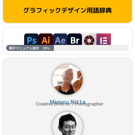
グラフィックデザイン用語辞典
勝手マニュアル進捗
39%
Minoru Nitta
Creative Director / Photographer