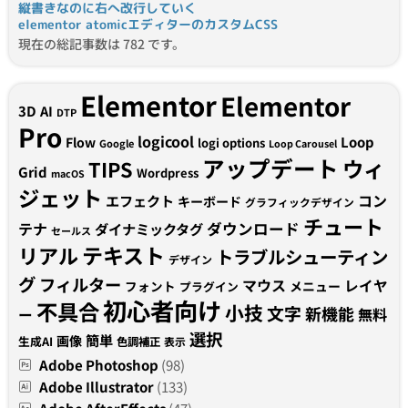
縦書きなのに右へ改行していく
elementor atomicエディターのカスタムCSS
現在の総記事数は 782 です。
Elementor
Elementor
3D
AI
DTP
Pro
logicool
Loop
Flow
logi options
Google
Loop Carousel
アップデート
ウィ
TIPS
Grid
Wordpress
macOS
ジェット
コン
エフェクト
キーボード
グラフィックデザイン
チュート
テナ
ダウンロード
ダイナミックタグ
セールス
テキスト
リアル
トラブルシューティン
デザイン
グ
フィルター
マウス
レイヤ
フォント
メニュー
プラグイン
初心者向け
不具合
小技
文字
新機能
無料
ー
選択
簡単
画像
生成AI
色調補正
表示
Adobe Photoshop
(98)
Adobe Illustrator
(133)