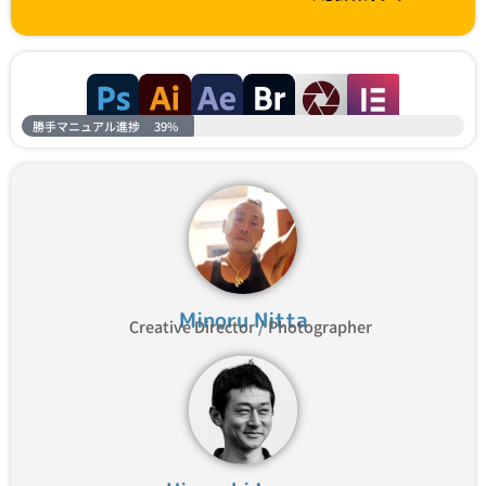
勝手マニュアル進捗
39%
Minoru Nitta
Creative Director / Photographer