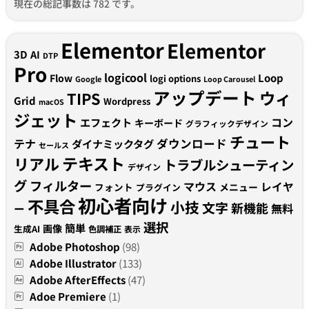
現在の総記事数は 782 です。
Elementor
Elementor
3D
AI
DTP
Pro
logicool
Loop
Flow
logi options
Google
Loop Carousel
アップデート
ウィ
TIPS
Grid
Wordpress
macOS
ジェット
コン
エフェクト
キーボード
グラフィックデザイン
チュート
テナ
ダウンロード
ダイナミックタグ
セールス
テキスト
リアル
トラブルシューティン
デザイン
グ
フィルター
マウス
レイヤ
フォント
メニュー
プラグイン
初心者向け
不具合
小技
文字
新機能
無料
ー
選択
簡単
画像
生成AI
色調補正
表示
Adobe Photoshop
(98)
Adobe Illustrator
(133)
Adobe AfterEffects
(47)
Adoe Premiere
(1)