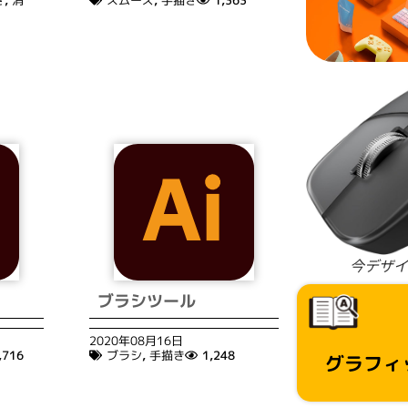
き
,
消
スムーズ
,
手描き
1,363
今デザイ
ブラシツール
2020年08月16日
,716
ブラシ
,
手描き
1,248
グラフィ