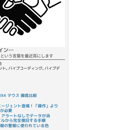
イン…
ンという言葉を最近耳にします
日
ント
,
バイブコーディング
,
バイブデ
S MX4 マウス 徹底比較
rにAIエージェント登場！「操作」より
が必要
 アラートなしでデータが消
ァイルから完全復旧する手順
報の警報に使われている色