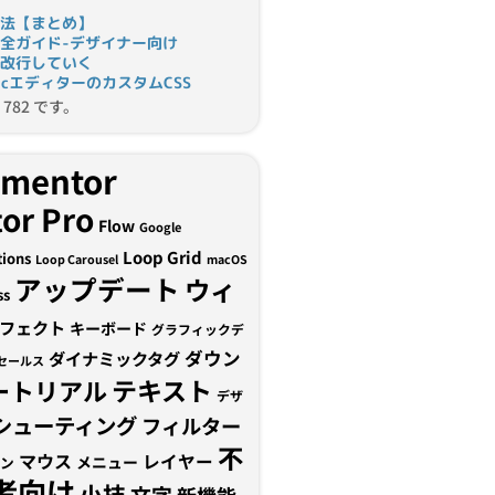
法【まとめ】
完全ガイド-デザイナー向け
改行していく
tomicエディターのカスタムCSS
782 です。
ementor
or Pro
Flow
Google
Loop Grid
tions
Loop Carousel
macOS
アップデート
ウィ
ss
フェクト
キーボード
グラフィックデ
ダウン
ダイナミックタグ
セールス
テキスト
ートリアル
デザ
シューティング
フィルター
不
マウス
レイヤー
メニュー
ン
者向け
小技
文字