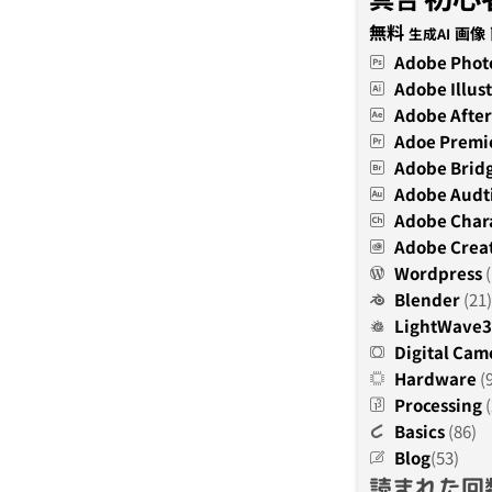
無料
画像
生成AI
Adobe Phot
Adobe Illust
Adobe After
Adoe Premi
Adobe Brid
Adobe Audt
Adobe Char
Adobe Creat
Wordpress
(
Blender
(21)
LightWave
Digital Cam
Hardware
(
Processing
(
Basics
(86)
Blog
(53)
読まれた回