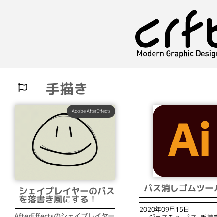
手描き
Adobe AfterEffects
パス消しゴムツー
シェイプレイヤーのパス
を落書き風にする！
2020年09月15日
AfterEffectsのシェイプレイヤー