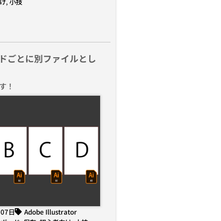
け
,
小技
ドごとに別ファイルとし
す！
月07日
Adobe Illustrator