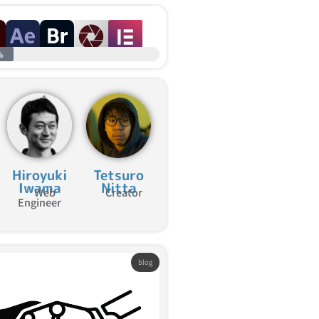
%
Hiroyuki
Tetsuro
Iwama
Nitta
Web
Creator
Engineer
blog