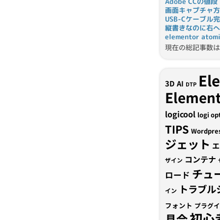
Adobe CCの値段
画面キャプチャ方
USB-Cケーブル
縦書きなのに右へ
elementor a
現在の総記事数は 
El
3D
AI
DTP
Element
logicool
logi op
TIPS
Wordpre
ジェット
エ
コンテナ
ザイン
チュ
ロード
トラブル
イン
フォント
プラグイ
初心
具合