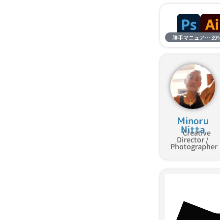
勝手マニュアル進捗
39
Minoru
Nitta
Creative
Director /
Photographer