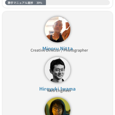
勝手マニュアル進捗
39%
Minoru Nitta
Creative Director / Photographer
Hiroyuki Iwama
Web Engineer