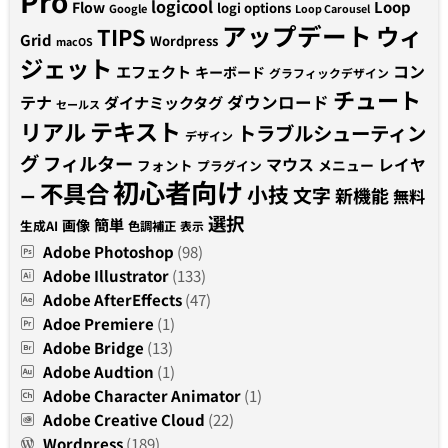
Pro
logicool
Loop
Flow
logi options
Google
Loop Carousel
アップデート
ウィ
TIPS
Grid
Wordpress
macOS
ジェット
コン
エフェクト
キーボード
グラフィックデザイン
チュート
テナ
ダウンロード
ダイナミックタグ
セールス
テキスト
リアル
トラブルシューティン
デザイン
グ
フィルター
マウス
レイヤ
フォント
メニュー
プラグイン
初心者向け
不具合
小技
文字
新機能
無料
ー
選択
簡単
画像
生成AI
色調補正
表示
Adobe Photoshop
(98)
Adobe Illustrator
(133)
Adobe AfterEffects
(47)
Adoe Premiere
(1)
Adobe Bridge
(13)
Adobe Audtion
(1)
Adobe Character Animator
(1)
Adobe Creative Cloud
(22)
Wordpress
(189)