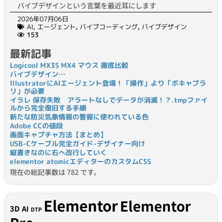
バイブデザインという言葉を最近耳にします
2026年07月06日
AI
,
エージェント
,
バイブコーディング
,
バイブデザイン
153
最新記事
Logicool MX3S MX4 マウス 徹底比較
バイブデザイン…
IllustratorにAIエージェント登場！「操作」より「ボキャブラ
リ」が必要
イラレ 保存失敗 アラートなしでデータが消滅！？.tmpファイ
ルから完全復旧する手順
新たな防災気象情報の警報に使われている色
Adobe CCの値段
画面キャプチャ方法【まとめ】
USB-Cケーブル完全ガイド-デザイナー向け
縦書きなのに右へ改行していく
elementor atomicエディターのカスタムCSS
現在の総記事数は 782 です。
Elementor
Elementor
3D
AI
DTP