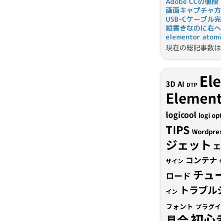
Adobe CCの値段
画面キャプチャ方
USB-Cケーブル
縦書きなのに右へ
elementor a
現在の総記事数は 
El
3D
AI
DTP
Element
logicool
logi op
TIPS
Wordpre
ジェット
エ
コンテナ
ザイン
チュ
ロード
トラブル
イン
フォント
プラグイ
初心
具合