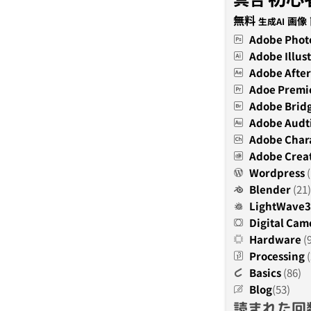
無料
画像
生成AI
Adobe Phot
Adobe Illust
Adobe After
Adoe Premi
Adobe Brid
Adobe Audt
Adobe Char
Adobe Creat
Wordpress
(
Blender
(21)
LightWave
Digital Cam
Hardware
(
Processing
(
Basics
(86)
Blog
(53)
読まれた回