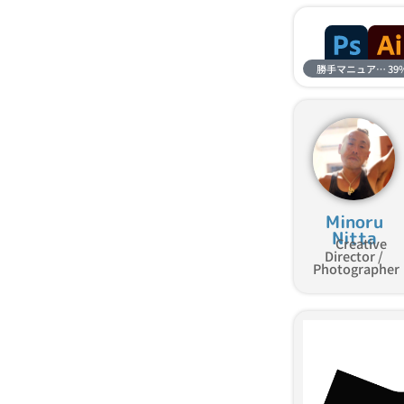
勝手マニュアル進捗
39
Minoru
Nitta
Creative
Director /
Photographer