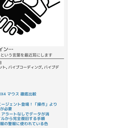
イン…
ンという言葉を最近耳にします
日
ント
,
バイブコーディング
,
バイブデ
S MX4 マウス 徹底比較
rにAIエージェント登場！「操作」より
が必要
 アラートなしでデータが消
ァイルから完全復旧する手順
報の警報に使われている色