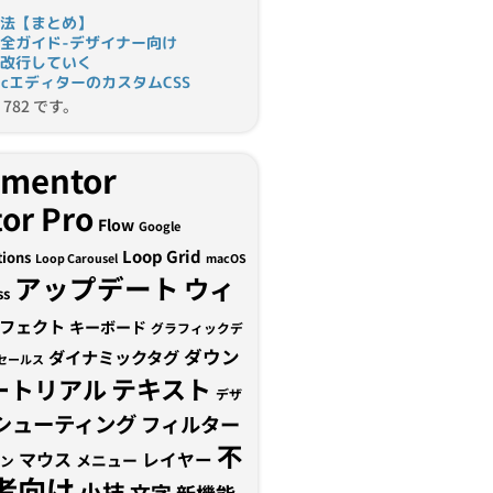
法【まとめ】
完全ガイド-デザイナー向け
改行していく
tomicエディターのカスタムCSS
782 です。
ementor
or Pro
Flow
Google
Loop Grid
tions
Loop Carousel
macOS
アップデート
ウィ
ss
フェクト
キーボード
グラフィックデ
ダウン
ダイナミックタグ
セールス
テキスト
ートリアル
デザ
シューティング
フィルター
不
マウス
レイヤー
メニュー
ン
者向け
小技
文字