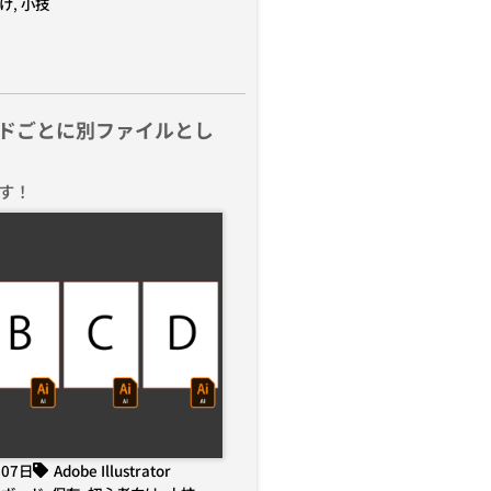
け
,
小技
ドごとに別ファイルとし
す！
月07日
Adobe Illustrator