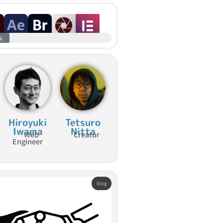
%
Hiroyuki
Tetsuro
Iwama
Nitta
Web
Creator
Engineer
blog