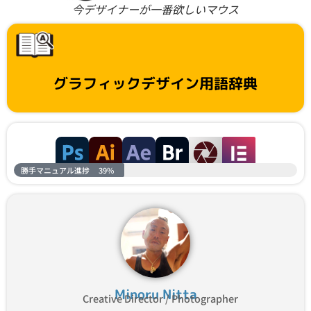
今デザイナーが一番欲しいマウス
グラフィックデザイン用語辞典
勝手マニュアル進捗
39%
Minoru Nitta
Creative Director / Photographer