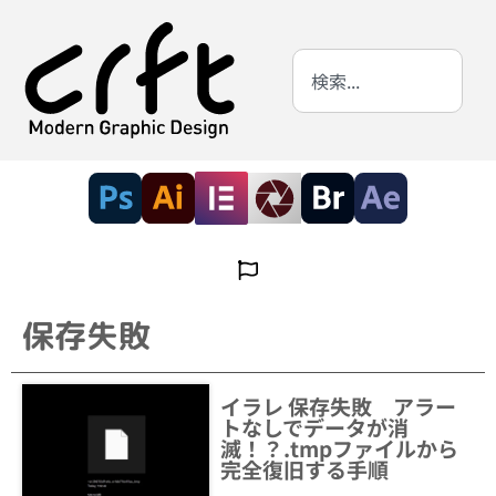
保存失敗
イラレ 保存失敗 アラー
トなしでデータが消
滅！？.tmpファイルから
完全復旧する手順