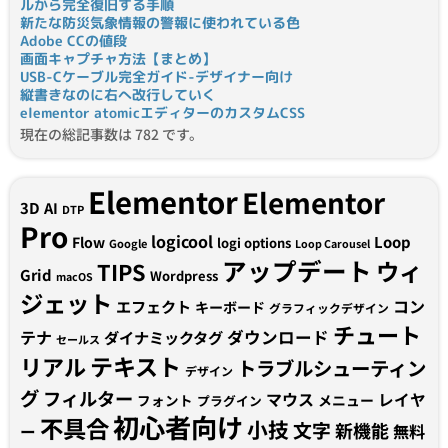
ルから完全復旧する手順
新たな防災気象情報の警報に使われている色
Adobe CCの値段
画面キャプチャ方法【まとめ】
USB-Cケーブル完全ガイド-デザイナー向け
縦書きなのに右へ改行していく
elementor atomicエディターのカスタムCSS
現在の総記事数は 782 です。
Elementor
Elementor
3D
AI
DTP
Pro
logicool
Loop
Flow
logi options
Google
Loop Carousel
アップデート
ウィ
TIPS
Grid
Wordpress
macOS
ジェット
コン
エフェクト
キーボード
グラフィックデザイン
チュート
テナ
ダウンロード
ダイナミックタグ
セールス
テキスト
リアル
トラブルシューティン
デザイン
グ
フィルター
マウス
レイヤ
フォント
メニュー
プラグイン
初心者向け
不具合
小技
文字
新機能
無料
ー