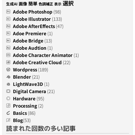
選択
簡単
画像
生成AI
色調補正
表示
Adobe Photoshop
(98)
Adobe Illustrator
(133)
Adobe AfterEffects
(47)
Adoe Premiere
(1)
Adobe Bridge
(13)
Adobe Audtion
(1)
Adobe Character Animator
(1)
Adobe Creative Cloud
(22)
Wordpress
(189)
Blender
(21)
LightWave3D
(1)
Digital Camera
(21)
Hardware
(95)
Processing
(2)
Basics
(86)
Blog
(53)
読まれた回数の多い記事