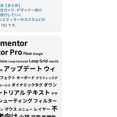
法【まとめ】
完全ガイド-デザイナー向け
改行していく
tomicエディターのカスタムCSS
782 です。
ementor
or Pro
Flow
Google
Loop Grid
tions
Loop Carousel
macOS
アップデート
ウィ
ss
フェクト
キーボード
グラフィックデ
ダウン
ダイナミックタグ
セールス
テキスト
ートリアル
デザ
シューティング
フィルター
不
マウス
レイヤー
メニュー
ン
者向け
小技
文字