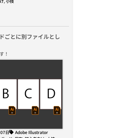
け
,
小技
ドごとに別ファイルとし
す！
月07日
Adobe Illustrator