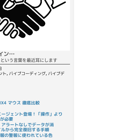
イン…
ンという言葉を最近耳にします
日
ント
,
バイブコーディング
,
バイブデ
S MX4 マウス 徹底比較
rにAIエージェント登場！「操作」より
が必要
 アラートなしでデータが消
ァイルから完全復旧する手順
報の警報に使われている色