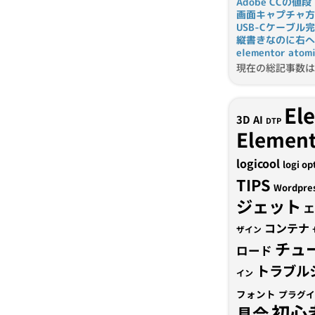
Adobe CCの値段
画面キャプチャ方
USB-Cケーブル
縦書きなのに右へ
elementor a
現在の総記事数は 
El
3D
AI
DTP
Element
logicool
logi op
TIPS
Wordpre
ジェット
エ
コンテナ
ザイン
チュ
ロード
トラブル
イン
フォント
プラグイ
初心
具合