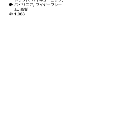
ドラフト
,
バイキュービック
,
バイリニア
,
ワイヤーフレー
ム
,
画質
1,088