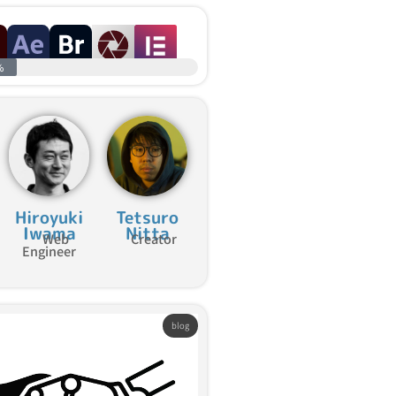
%
Hiroyuki
Tetsuro
Iwama
Nitta
Web
Creator
Engineer
blog