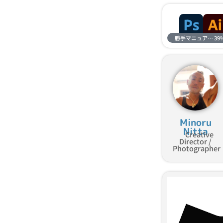
勝手マニュアル進捗
39
Minoru
Nitta
Creative
Director /
Photographer