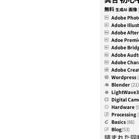
無料
画像
生成AI
Adobe Phot
Adobe Illust
Adobe After
Adoe Premi
Adobe Brid
Adobe Audt
Adobe Char
Adobe Creat
Wordpress
(
Blender
(21)
LightWave
Digital Cam
Hardware
(
Processing
(
Basics
(86)
Blog
(53)
読まれた回