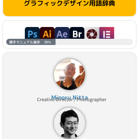
グラフィックデザイン用語辞典
勝手マニュアル進捗
39%
Minoru Nitta
Creative Director / Photographer