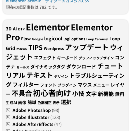
elementor atomicエディターのカスタムCSS
現在の総記事数は 782 です。
Elementor
Elementor
3D
AI
DTP
Pro
logicool
Loop
Flow
logi options
Google
Loop Carousel
アップデート
ウィ
TIPS
Grid
Wordpress
macOS
ジェット
コン
エフェクト
キーボード
グラフィックデザイン
チュート
テナ
ダウンロード
ダイナミックタグ
セールス
テキスト
リアル
トラブルシューティン
デザイン
グ
フィルター
マウス
レイヤ
フォント
メニュー
プラグイン
初心者向け
不具合
小技
文字
新機能
無料
ー
選択
簡単
画像
生成AI
色調補正
表示
Adobe Photoshop
(98)
Adobe Illustrator
(133)
Adobe AfterEffects
(47)