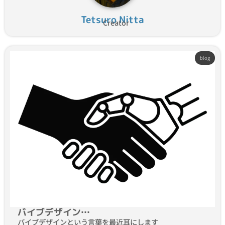
Tetsuro Nitta
Creator
blog
バイブデザイン…
バイブデザインという言葉を最近耳にします