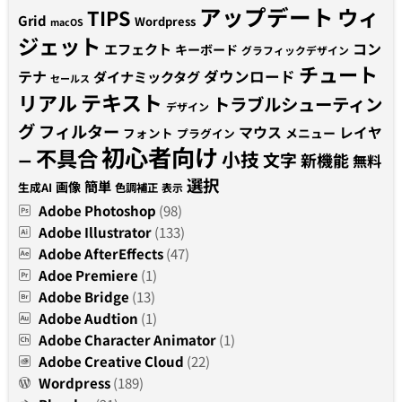
アップデート
ウィ
TIPS
Grid
Wordpress
macOS
ジェット
コン
エフェクト
キーボード
グラフィックデザイン
チュート
テナ
ダウンロード
ダイナミックタグ
セールス
テキスト
リアル
トラブルシューティン
デザイン
グ
フィルター
マウス
レイヤ
フォント
メニュー
プラグイン
初心者向け
不具合
小技
文字
新機能
無料
ー
選択
簡単
画像
生成AI
色調補正
表示
Adobe Photoshop
(98)
Adobe Illustrator
(133)
Adobe AfterEffects
(47)
Adoe Premiere
(1)
Adobe Bridge
(13)
Adobe Audtion
(1)
Adobe Character Animator
(1)
Adobe Creative Cloud
(22)
Wordpress
(189)