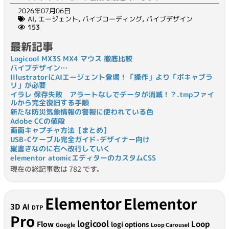
2026年07月06日
AI
,
エージェント
,
バイブコーディング
,
バイブデザイン
153
最新記事
Logicool MX3S MX4 マウス 徹底比較
バイブデザイン…
IllustratorにAIエージェント登場！「操作」より「ボキャブラ
リ」が必要
イラレ 保存失敗 アラートなしでデータが消滅！？.tmpファイ
ルから完全復旧する手順
新たな防災気象情報の警報に使われている色
Adobe CCの値段
画面キャプチャ方法【まとめ】
USB-Cケーブル完全ガイド-デザイナー向け
縦書きなのに右へ改行していく
elementor atomicエディターのカスタムCSS
現在の総記事数は 782 です。
Elementor
Elementor
3D
AI
DTP
Pro
logicool
Loop
Flow
logi options
Google
Loop Carousel