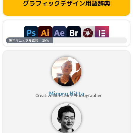
グラフィックデザイン用語辞典
勝手マニュアル進捗
39%
Minoru Nitta
Creative Director / Photographer