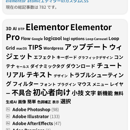
elementor atomicエディターのカスタムCSS
現在の総記事数は 782 です。
Elementor
Elementor
3D
AI
DTP
Pro
logicool
Loop
Flow
logi options
Google
Loop Carousel
アップデート
ウィ
TIPS
Grid
Wordpress
macOS
ジェット
コン
エフェクト
キーボード
グラフィックデザイン
チュート
テナ
ダウンロード
ダイナミックタグ
セールス
テキスト
リアル
トラブルシューティン
デザイン
グ
フィルター
マウス
レイヤ
フォント
メニュー
プラグイン
初心者向け
不具合
小技
文字
新機能
無料
ー
選択
簡単
画像
生成AI
色調補正
表示
Adobe Photoshop
(98)
Adobe Illustrator
(133)
Adobe AfterEffects
(47)