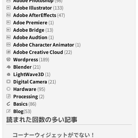
Adobe Photoshop
(98)
Adobe Illustrator
(133)
Adobe AfterEffects
(47)
Adoe Premiere
(1)
Adobe Bridge
(13)
Adobe Audtion
(1)
Adobe Character Animator
(1)
Adobe Creative Cloud
(22)
Wordpress
(189)
Blender
(21)
LightWave3D
(1)
Digital Camera
(21)
Hardware
(95)
Processing
(2)
Basics
(86)
Blog
(53)
読まれた回数の多い記事
コーナーウィジェットがでない！