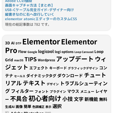
Adobe CCの値段
画面キャプチャ方法【まとめ】
USB-Cケーブル完全ガイド-デザイナー向け
縦書きなのに右へ改行していく
elementor atomicエディターのカスタムCSS
現在の総記事数は 782 です。
Elementor
Elementor
3D
AI
DTP
Pro
logicool
Loop
Flow
logi options
Google
Loop Carousel
アップデート
ウィ
TIPS
Grid
Wordpress
macOS
ジェット
コン
エフェクト
キーボード
グラフィックデザイン
チュート
テナ
ダウンロード
ダイナミックタグ
セールス
テキスト
リアル
トラブルシューティン
デザイン
グ
フィルター
マウス
レイヤ
フォント
メニュー
プラグイン
初心者向け
不具合
小技
文字
新機能
無料
ー
選択
簡単
画像
生成AI
色調補正
表示