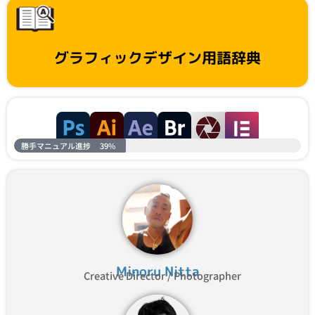
グラフィックデザイン用語辞典
勝手マニュアル進捗
39%
Minoru Nitta
Creative Director / Photographer