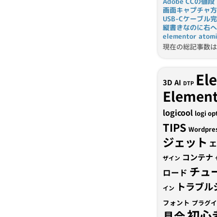
Adobe CCの値段
画面キャプチャ方
USB-Cケーブル
縦書きなのに右へ
elementor a
現在の総記事数は 
El
3D
AI
DTP
Element
logicool
logi op
TIPS
Wordpre
ジェット
エ
コンテナ
ザイン
チュ
ロード
トラブル
イン
フォント
プラグイ
初心
具合