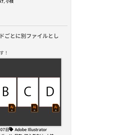
け
,
小技
ドごとに別ファイルとし
す！
月07日
Adobe Illustrator