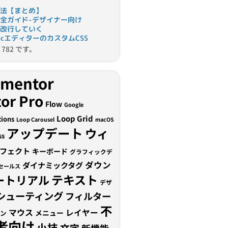
法【まとめ】
完全ガイド-デザイナー向け
改行していく
tomicエディターのカスタムCSS
782 です。
ementor
or Pro
Flow
Google
Loop Grid
tions
Loop Carousel
macOS
アップデート
ウィ
ss
フェクト
キーボード
グラフィックデ
ダウン
ダイナミックタグ
セールス
テキスト
ートリアル
デザ
シューティング
フィルター
不
マウス
レイヤー
メニュー
ン
者向け
小技
文字