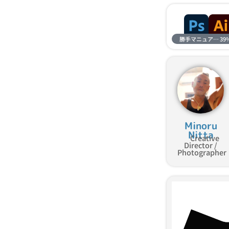
勝手マニュアル進捗
39
Minoru
Nitta
Creative
Director /
Photographer