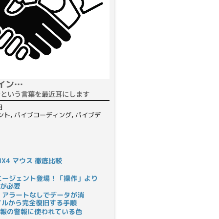
イン…
ンという言葉を最近耳にします
日
ント
,
バイブコーディング
,
バイブデ
S MX4 マウス 徹底比較
rにAIエージェント登場！「操作」より
が必要
 アラートなしでデータが消
ァイルから完全復旧する手順
報の警報に使われている色