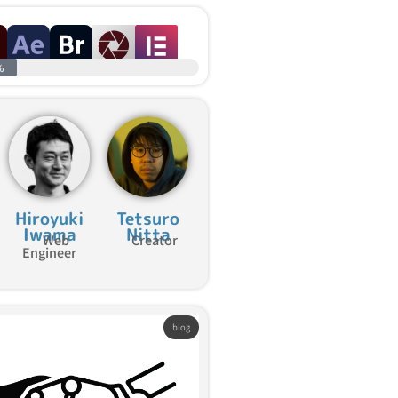
%
Hiroyuki
Tetsuro
Iwama
Nitta
Web
Creator
Engineer
blog