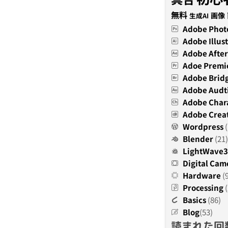
無料
画像
生成AI
Adobe Phot
Adobe Illust
Adobe After
Adoe Premi
Adobe Brid
Adobe Audt
Adobe Char
Adobe Creat
Wordpress
(
Blender
(21)
LightWave
Digital Cam
Hardware
(
Processing
(
Basics
(86)
Blog
(53)
読まれた回