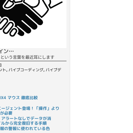
イン…
ンという言葉を最近耳にします
日
ント
,
バイブコーディング
,
バイブデ
S MX4 マウス 徹底比較
rにAIエージェント登場！「操作」より
が必要
 アラートなしでデータが消
ァイルから完全復旧する手順
報の警報に使われている色