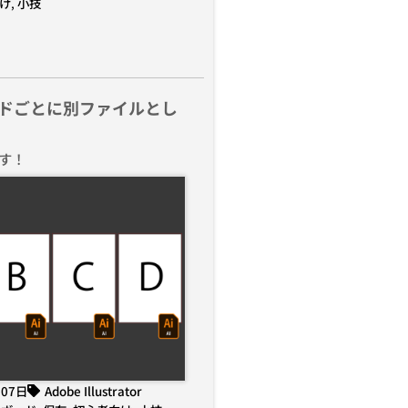
け
,
小技
ドごとに別ファイルとし
す！
月07日
Adobe Illustrator