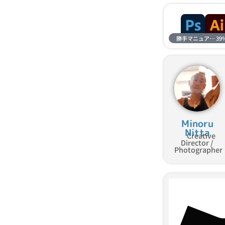
勝手マニュアル進捗
39
Minoru
Nitta
Creative
Director /
Photographer