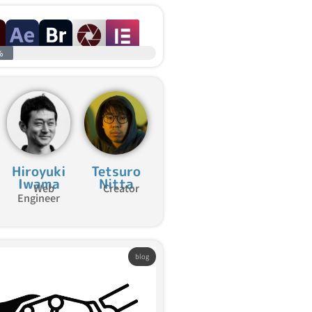
%
Hiroyuki
Tetsuro
Iwama
Nitta
Web
Creator
Engineer
blog