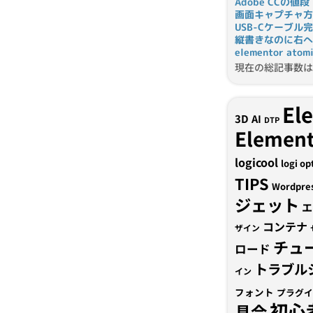
Adobe CCの値段
画面キャプチャ方
USB-Cケーブル
縦書きなのに右へ
elementor a
現在の総記事数は 
El
3D
AI
DTP
Element
logicool
logi op
TIPS
Wordpre
ジェット
エ
コンテナ
ザイン
チュ
ロード
トラブル
イン
フォント
プラグイ
初心
具合