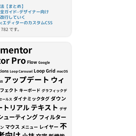
法【まとめ】
完全ガイド-デザイナー向け
改行していく
tomicエディターのカスタムCSS
782 です。
ementor
or Pro
Flow
Google
Loop Grid
tions
Loop Carousel
macOS
アップデート
ウィ
ss
フェクト
キーボード
グラフィックデ
ダウン
ダイナミックタグ
セールス
テキスト
ートリアル
デザ
シューティング
フィルター
不
マウス
レイヤー
メニュー
ン
者向け
小技
文字