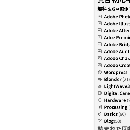
無料
画像
生成AI
Adobe Phot
Adobe Illust
Adobe After
Adoe Premi
Adobe Brid
Adobe Audt
Adobe Char
Adobe Creat
Wordpress
(
Blender
(21)
LightWave
Digital Cam
Hardware
(
Processing
(
Basics
(86)
Blog
(53)
読まれた回