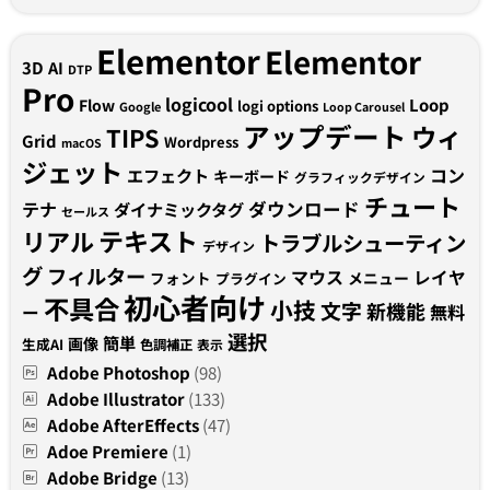
Elementor
Elementor
3D
AI
DTP
Pro
logicool
Loop
Flow
logi options
Google
Loop Carousel
アップデート
ウィ
TIPS
Grid
Wordpress
macOS
ジェット
コン
エフェクト
キーボード
グラフィックデザイン
チュート
テナ
ダウンロード
ダイナミックタグ
セールス
テキスト
リアル
トラブルシューティン
デザイン
グ
フィルター
マウス
レイヤ
フォント
メニュー
プラグイン
初心者向け
不具合
小技
文字
新機能
無料
ー
選択
簡単
画像
生成AI
色調補正
表示
Adobe Photoshop
(98)
Adobe Illustrator
(133)
Adobe AfterEffects
(47)
Adoe Premiere
(1)
Adobe Bridge
(13)