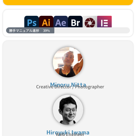
勝手マニュアル進捗
39%
Minoru Nitta
Creative Director / Photographer
Hiroyuki Iwama
Web Engineer