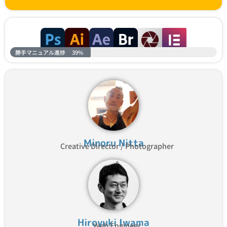
勝手マニュアル進捗
39%
Minoru Nitta
Creative Director / Photographer
Hiroyuki Iwama
Web Engineer