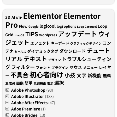
Elementor
Elementor
3D
AI
DTP
Pro
logicool
Loop
Flow
logi options
Google
Loop Carousel
アップデート
ウィ
TIPS
Grid
Wordpress
macOS
ジェット
コン
エフェクト
キーボード
グラフィックデザイン
チュート
テナ
ダウンロード
ダイナミックタグ
セールス
テキスト
リアル
トラブルシューティン
デザイン
グ
フィルター
マウス
レイヤ
フォント
メニュー
プラグイン
初心者向け
不具合
小技
文字
新機能
無料
ー
選択
簡単
画像
生成AI
色調補正
表示
Adobe Photoshop
(98)
Adobe Illustrator
(133)
Adobe AfterEffects
(47)
Adoe Premiere
(1)
Adobe Bridge
(13)