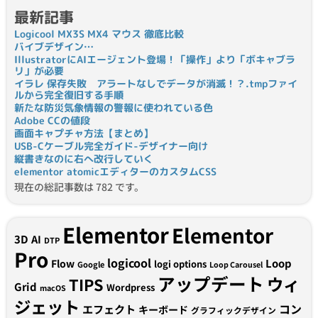
最新記事
Logicool MX3S MX4 マウス 徹底比較
バイブデザイン…
IllustratorにAIエージェント登場！「操作」より「ボキャブラ
リ」が必要
イラレ 保存失敗 アラートなしでデータが消滅！？.tmpファイ
ルから完全復旧する手順
新たな防災気象情報の警報に使われている色
Adobe CCの値段
画面キャプチャ方法【まとめ】
USB-Cケーブル完全ガイド-デザイナー向け
縦書きなのに右へ改行していく
elementor atomicエディターのカスタムCSS
現在の総記事数は 782 です。
Elementor
Elementor
3D
AI
DTP
Pro
logicool
Loop
Flow
logi options
Google
Loop Carousel
アップデート
ウィ
TIPS
Grid
Wordpress
macOS
ジェット
コン
エフェクト
キーボード
グラフィックデザイン