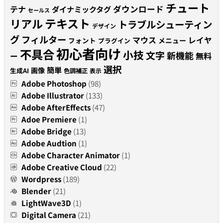
チュート
テナ
ダウンロード
ダイナミックタグ
セールス
テキスト
リアル
トラブルシューティン
デザイン
グ
フィルター
マウス
レイヤ
フォント
メニュー
プラグイン
初心者向け
不具合
小技
文字
新機能
無料
ー
選択
簡単
画像
生成AI
色調補正
表示
Adobe Photoshop
(98)
Adobe Illustrator
(133)
Adobe AfterEffects
(47)
Adoe Premiere
(1)
Adobe Bridge
(13)
Adobe Audtion
(1)
Adobe Character Animator
(1)
Adobe Creative Cloud
(22)
Wordpress
(189)
Blender
(21)
LightWave3D
(1)
Digital Camera
(21)