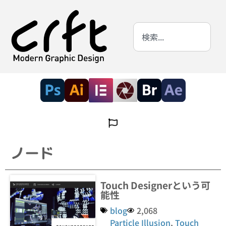
ノード
Touch Designerという可
能性
blog
2,068
Particle Illusion
,
Touch