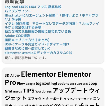
最新記事
Logicool MX3S MX4 マウス 徹底比較
バイブデザイン…
IllustratorにAIエージェント登場！「操作」より「ボキャブラ
リ」が必要
イラレ 保存失敗 アラートなしでデータが消滅！？.tmpファイ
ルから完全復旧する手順
新たな防災気象情報の警報に使われている色
Adobe CCの値段
画面キャプチャ方法【まとめ】
USB-Cケーブル完全ガイド-デザイナー向け
縦書きなのに右へ改行していく
elementor atomicエディターのカスタムCSS
現在の総記事数は 782 です。
Elementor
Elementor
3D
AI
DTP
Pro
logicool
Loop
Flow
logi options
Google
Loop Carousel
アップデート
ウィ
TIPS
Grid
Wordpress
macOS
ジェット
コン
エフェクト
キーボード
グラフィックデザイン
チュート
テナ
ダウンロード
ダイナミックタグ