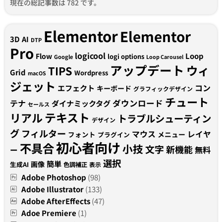
現在の総記事数は 782 です。
Elementor
Elementor
3D
AI
DTP
Pro
logicool
Loop
Flow
logi options
Google
Loop Carousel
アップデート
ウィ
TIPS
Grid
Wordpress
macOS
ジェット
コン
エフェクト
キーボード
グラフィックデザイン
チュート
テナ
ダウンロード
ダイナミックタグ
セールス
テキスト
リアル
トラブルシューティン
デザイン
グ
フィルター
マウス
レイヤ
フォント
メニュー
プラグイン
初心者向け
不具合
小技
文字
新機能
無料
ー
選択
簡単
画像
生成AI
色調補正
表示
Adobe Photoshop
(98)
Adobe Illustrator
(133)
Adobe AfterEffects
(47)
Adoe Premiere
(1)