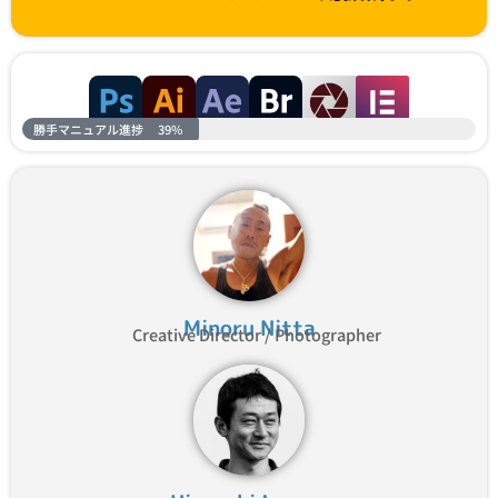
勝手マニュアル進捗
39%
Minoru Nitta
Creative Director / Photographer