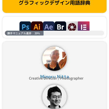
グラフィックデザイン用語辞典
勝手マニュアル進捗
39%
Minoru Nitta
Creative Director / Photographer