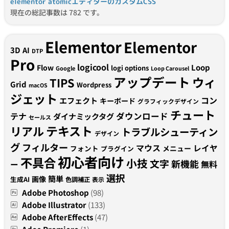
elementor atomicエディターのカスタムCSS
現在の総記事数は 782 です。
Elementor
Elementor
3D
AI
DTP
Pro
logicool
Loop
Flow
logi options
Google
Loop Carousel
アップデート
ウィ
TIPS
Grid
Wordpress
macOS
ジェット
コン
エフェクト
キーボード
グラフィックデザイン
チュート
テナ
ダウンロード
ダイナミックタグ
セールス
テキスト
リアル
トラブルシューティン
デザイン
グ
フィルター
マウス
レイヤ
フォント
メニュー
プラグイン
初心者向け
不具合
小技
文字
新機能
無料
ー
選択
簡単
画像
生成AI
色調補正
表示
Adobe Photoshop
(98)
Adobe Illustrator
(133)
Adobe AfterEffects
(47)