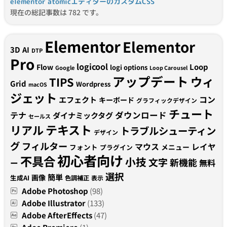
elementor atomicエディターのカスタムCSS
現在の総記事数は 782 です。
Elementor
Elementor
3D
AI
DTP
Pro
logicool
Loop
Flow
logi options
Google
Loop Carousel
アップデート
ウィ
TIPS
Grid
Wordpress
macOS
ジェット
コン
エフェクト
キーボード
グラフィックデザイン
チュート
テナ
ダウンロード
ダイナミックタグ
セールス
テキスト
リアル
トラブルシューティン
デザイン
グ
フィルター
マウス
レイヤ
フォント
メニュー
プラグイン
初心者向け
不具合
小技
文字
新機能
無料
ー
選択
簡単
画像
生成AI
色調補正
表示
Adobe Photoshop
(98)
Adobe Illustrator
(133)
Adobe AfterEffects
(47)