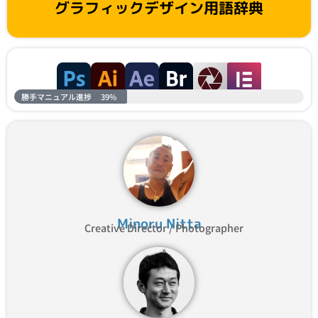
グラフィックデザイン用語辞典
勝手マニュアル進捗
39%
Minoru Nitta
Creative Director / Photographer