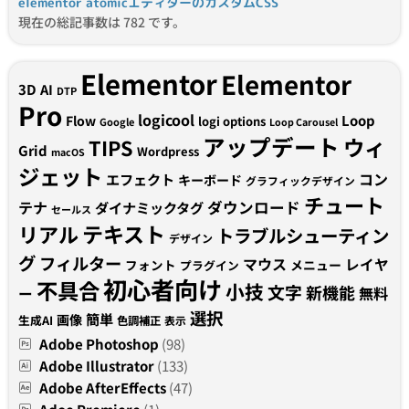
elementor atomicエディターのカスタムCSS
現在の総記事数は 782 です。
Elementor
Elementor
3D
AI
DTP
Pro
logicool
Loop
Flow
logi options
Google
Loop Carousel
アップデート
ウィ
TIPS
Grid
Wordpress
macOS
ジェット
コン
エフェクト
キーボード
グラフィックデザイン
チュート
テナ
ダウンロード
ダイナミックタグ
セールス
テキスト
リアル
トラブルシューティン
デザイン
グ
フィルター
マウス
レイヤ
フォント
メニュー
プラグイン
初心者向け
不具合
小技
文字
新機能
無料
ー
選択
簡単
画像
生成AI
色調補正
表示
Adobe Photoshop
(98)
Adobe Illustrator
(133)
Adobe AfterEffects
(47)