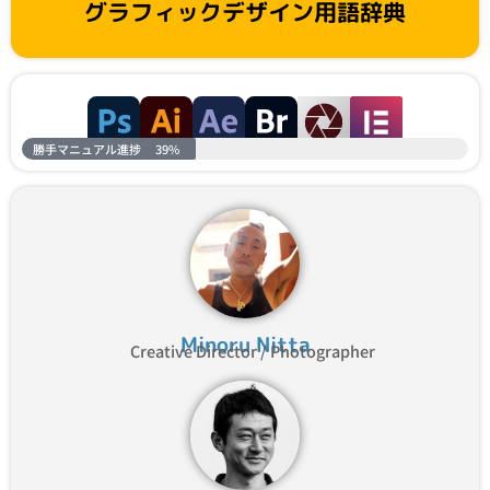
グラフィックデザイン用語辞典
勝手マニュアル進捗
39%
Minoru Nitta
Creative Director / Photographer