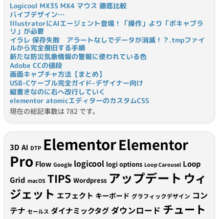
Logicool MX3S MX4 マウス 徹底比較
バイブデザイン…
IllustratorにAIエージェント登場！「操作」より「ボキャブラ
リ」が必要
イラレ 保存失敗 アラートなしでデータが消滅！？.tmpファイ
ルから完全復旧する手順
新たな防災気象情報の警報に使われている色
Adobe CCの値段
画面キャプチャ方法【まとめ】
USB-Cケーブル完全ガイド-デザイナー向け
縦書きなのに右へ改行していく
elementor atomicエディターのカスタムCSS
現在の総記事数は 782 です。
Elementor
Elementor
3D
AI
DTP
Pro
logicool
Loop
Flow
logi options
Google
Loop Carousel
アップデート
ウィ
TIPS
Grid
Wordpress
macOS
ジェット
コン
エフェクト
キーボード
グラフィックデザイン
チュート
テナ
ダウンロード
ダイナミックタグ
セールス