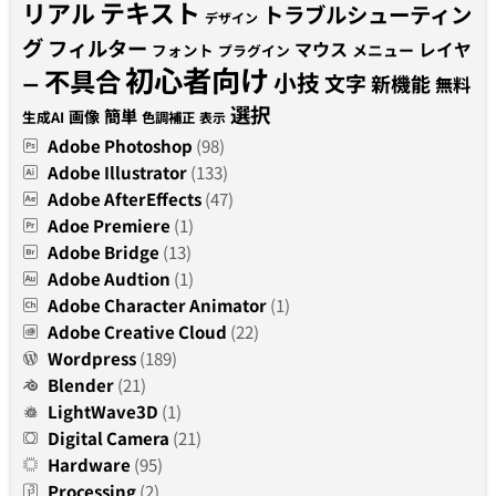
テキスト
リアル
トラブルシューティン
デザイン
グ
フィルター
マウス
レイヤ
フォント
メニュー
プラグイン
初心者向け
不具合
小技
文字
新機能
無料
ー
選択
簡単
画像
生成AI
色調補正
表示
Adobe Photoshop
(98)
Adobe Illustrator
(133)
Adobe AfterEffects
(47)
Adoe Premiere
(1)
Adobe Bridge
(13)
Adobe Audtion
(1)
Adobe Character Animator
(1)
Adobe Creative Cloud
(22)
Wordpress
(189)
Blender
(21)
LightWave3D
(1)
Digital Camera
(21)
Hardware
(95)
Processing
(2)