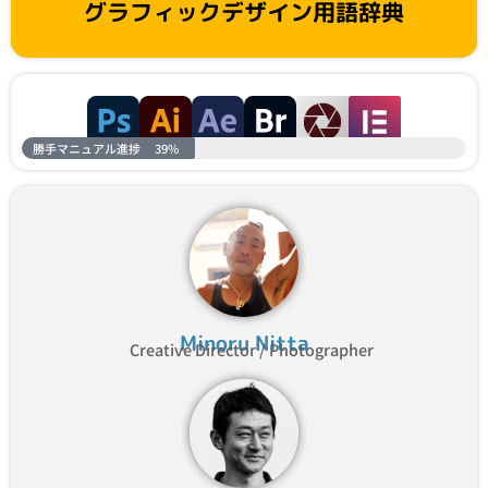
グラフィックデザイン用語辞典
勝手マニュアル進捗
39%
Minoru Nitta
Creative Director / Photographer