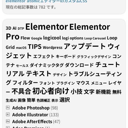
elementor atomicエディターのカスタムCSS
現在の総記事数は 782 です。
Elementor
Elementor
3D
AI
DTP
Pro
logicool
Loop
Flow
logi options
Google
Loop Carousel
アップデート
ウィ
TIPS
Grid
Wordpress
macOS
ジェット
コン
エフェクト
キーボード
グラフィックデザイン
チュート
テナ
ダウンロード
ダイナミックタグ
セールス
テキスト
リアル
トラブルシューティン
デザイン
グ
フィルター
マウス
レイヤ
フォント
メニュー
プラグイン
初心者向け
不具合
小技
文字
新機能
無料
ー
選択
簡単
画像
生成AI
色調補正
表示
Adobe Photoshop
(98)
Adobe Illustrator
(133)
Adobe AfterEffects
(47)