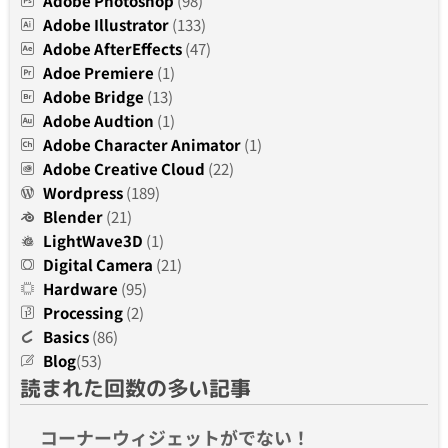
Adobe Photoshop
(98)
Adobe Illustrator
(133)
Adobe AfterEffects
(47)
Adoe Premiere
(1)
Adobe Bridge
(13)
Adobe Audtion
(1)
Adobe Character Animator
(1)
Adobe Creative Cloud
(22)
Wordpress
(189)
Blender
(21)
LightWave3D
(1)
Digital Camera
(21)
Hardware
(95)
Processing
(2)
Basics
(86)
Blog
(53)
読まれた回数の多い記事
コーナーウィジェットがでない！