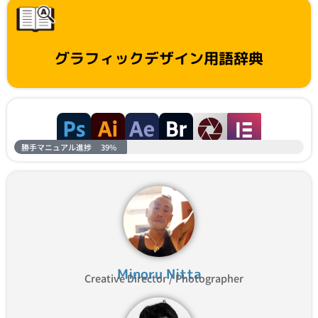
グラフィックデザイン用語辞典
勝手マニュアル進捗
39%
Minoru Nitta
Creative Director / Photographer