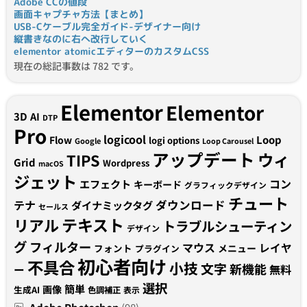
Adobe CCの値段
画面キャプチャ方法【まとめ】
USB-Cケーブル完全ガイド-デザイナー向け
縦書きなのに右へ改行していく
elementor atomicエディターのカスタムCSS
現在の総記事数は 782 です。
Elementor
Elementor
3D
AI
DTP
Pro
logicool
Loop
Flow
logi options
Google
Loop Carousel
アップデート
ウィ
TIPS
Grid
Wordpress
macOS
ジェット
コン
エフェクト
キーボード
グラフィックデザイン
チュート
テナ
ダウンロード
ダイナミックタグ
セールス
テキスト
リアル
トラブルシューティン
デザイン
グ
フィルター
マウス
レイヤ
フォント
メニュー
プラグイン
初心者向け
不具合
小技
文字
新機能
無料
ー
選択
簡単
画像
生成AI
色調補正
表示