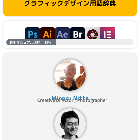
グラフィックデザイン用語辞典
勝手マニュアル進捗
39%
Minoru Nitta
Creative Director / Photographer