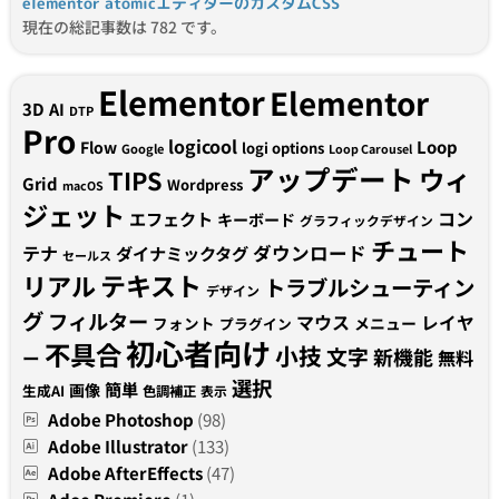
elementor atomicエディターのカスタムCSS
現在の総記事数は 782 です。
Elementor
Elementor
3D
AI
DTP
Pro
logicool
Loop
Flow
logi options
Google
Loop Carousel
アップデート
ウィ
TIPS
Grid
Wordpress
macOS
ジェット
コン
エフェクト
キーボード
グラフィックデザイン
チュート
テナ
ダウンロード
ダイナミックタグ
セールス
テキスト
リアル
トラブルシューティン
デザイン
グ
フィルター
マウス
レイヤ
フォント
メニュー
プラグイン
初心者向け
不具合
小技
文字
新機能
無料
ー
選択
簡単
画像
生成AI
色調補正
表示
Adobe Photoshop
(98)
Adobe Illustrator
(133)
Adobe AfterEffects
(47)