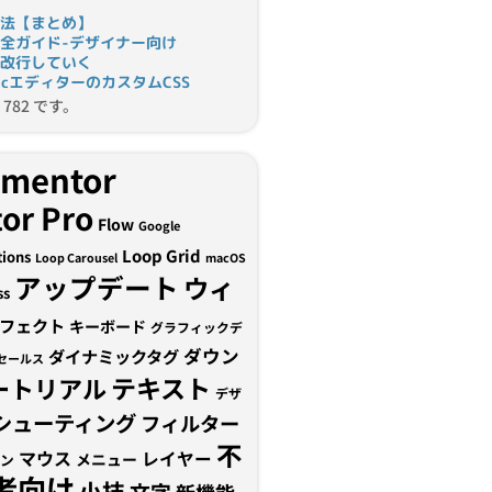
法【まとめ】
完全ガイド-デザイナー向け
改行していく
tomicエディターのカスタムCSS
782 です。
ementor
or Pro
Flow
Google
Loop Grid
tions
Loop Carousel
macOS
アップデート
ウィ
ss
フェクト
キーボード
グラフィックデ
ダウン
ダイナミックタグ
セールス
テキスト
ートリアル
デザ
シューティング
フィルター
不
マウス
レイヤー
メニュー
ン
者向け
小技
文字