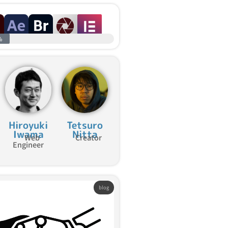
%
Hiroyuki
Tetsuro
Iwama
Nitta
Web
Creator
Engineer
blog