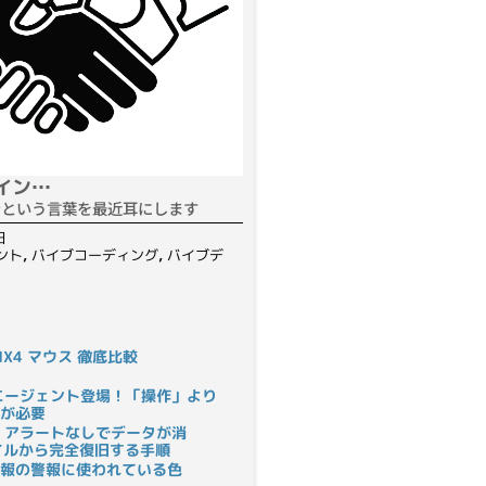
イン…
ンという言葉を最近耳にします
日
ント
,
バイブコーディング
,
バイブデ
S MX4 マウス 徹底比較
rにAIエージェント登場！「操作」より
が必要
 アラートなしでデータが消
ァイルから完全復旧する手順
報の警報に使われている色