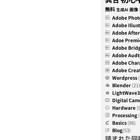
無料
画像
生成AI
Adobe Phot
Adobe Illust
Adobe After
Adoe Premi
Adobe Brid
Adobe Audt
Adobe Char
Adobe Creat
Wordpress
(
Blender
(21)
LightWave
Digital Cam
Hardware
(
Processing
(
Basics
(86)
Blog
(53)
読まれた回