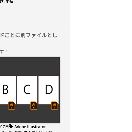
け
,
小技
ドごとに別ファイルとし
す！
月07日
Adobe Illustrator