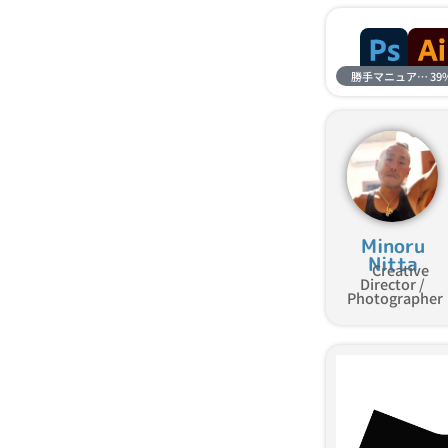
勝手マニュアル進捗
39
Minoru
Nitta
Creative
Director /
Photographer