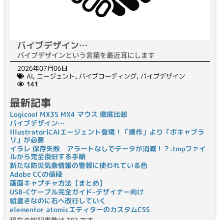
バイブデザイン…
バイブデザインという言葉を最近耳にします
2026年07月06日
AI
,
エージェント
,
バイブコーディング
,
バイブデザイン
141
最新記事
Logicool MX3S MX4 マウス 徹底比較
バイブデザイン…
IllustratorにAIエージェント登場！「操作」より「ボキャブラ
リ」が必要
イラレ 保存失敗 アラートなしでデータが消滅！？.tmpファイ
ルから完全復旧する手順
新たな防災気象情報の警報に使われている色
Adobe CCの値段
画面キャプチャ方法【まとめ】
USB-Cケーブル完全ガイド-デザイナー向け
縦書きなのに右へ改行していく
elementor atomicエディターのカスタムCSS
現在の総記事数は 782 です。