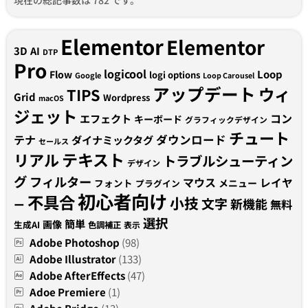
Elementor
Elementor
3D
AI
DTP
Pro
logicool
Loop
Flow
logi options
Google
Loop Carousel
アップデート
ウィ
TIPS
Grid
Wordpress
macOS
ジェット
コン
エフェクト
キーボード
グラフィックデザイン
チュート
テナ
ダウンロード
ダイナミックタグ
セールス
テキスト
リアル
トラブルシューティン
デザイン
グ
フィルター
マウス
レイヤ
フォント
メニュー
プラグイン
初心者向け
不具合
小技
文字
新機能
無料
ー
選択
簡単
画像
生成AI
色調補正
表示
Adobe Photoshop
(98)
Adobe Illustrator
(133)
Adobe AfterEffects
(47)
Adoe Premiere
(1)