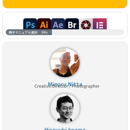
勝手マニュアル進捗
39%
Minoru Nitta
Creative Director / Photographer
Hiroyuki Iwama