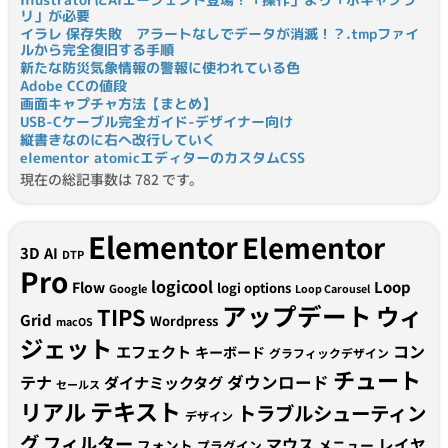
リ」が必要
イラレ 保存失敗 アラートなしでデータが消滅！？.tmpファイ
ルから完全復旧する手順
新たな防災気象情報の警報に使われている色
Adobe CCの値段
画面キャプチャ方法【まとめ】
USB-Cケーブル完全ガイド-デザイナー向け
縦書きなのに右へ改行していく
elementor atomicエディターのカスタムCSS
現在の総記事数は 782 です。
Elementor
Elementor
3D
AI
DTP
Pro
logicool
Loop
Flow
logi options
Google
Loop Carousel
アップデート
ウィ
TIPS
Grid
Wordpress
macOS
ジェット
コン
エフェクト
キーボード
グラフィックデザイン
チュート
テナ
ダウンロード
ダイナミックタグ
セールス
テキスト
リアル
トラブルシューティン
デザイン
グ
フィルター
マウス
レイヤ
フォント
メニュー
プラグイン