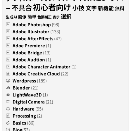
初心者向け
不具合
小技
文字
新機能
無料
ー
選択
簡単
画像
生成AI
色調補正
表示
Adobe Photoshop
(98)
Adobe Illustrator
(133)
Adobe AfterEffects
(47)
Adoe Premiere
(1)
Adobe Bridge
(13)
Adobe Audtion
(1)
Adobe Character Animator
(1)
Adobe Creative Cloud
(22)
Wordpress
(189)
Blender
(21)
LightWave3D
(1)
Digital Camera
(21)
Hardware
(95)
Processing
(2)
Basics
(86)
Blog
(53)