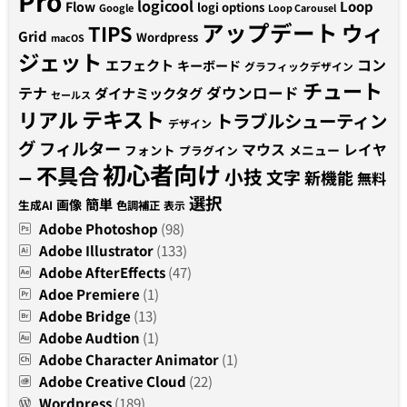
Pro
logicool
Loop
Flow
logi options
Google
Loop Carousel
アップデート
ウィ
TIPS
Grid
Wordpress
macOS
ジェット
コン
エフェクト
キーボード
グラフィックデザイン
チュート
テナ
ダウンロード
ダイナミックタグ
セールス
テキスト
リアル
トラブルシューティン
デザイン
グ
フィルター
マウス
レイヤ
フォント
メニュー
プラグイン
初心者向け
不具合
小技
文字
新機能
無料
ー
選択
簡単
画像
生成AI
色調補正
表示
Adobe Photoshop
(98)
Adobe Illustrator
(133)
Adobe AfterEffects
(47)
Adoe Premiere
(1)
Adobe Bridge
(13)
Adobe Audtion
(1)
Adobe Character Animator
(1)
Adobe Creative Cloud
(22)
Wordpress
(189)