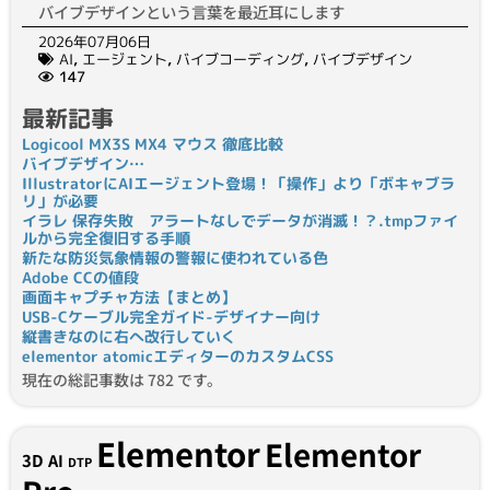
バイブデザインという言葉を最近耳にします
2026年07月06日
AI
,
エージェント
,
バイブコーディング
,
バイブデザイン
147
最新記事
Logicool MX3S MX4 マウス 徹底比較
バイブデザイン…
IllustratorにAIエージェント登場！「操作」より「ボキャブラ
リ」が必要
イラレ 保存失敗 アラートなしでデータが消滅！？.tmpファイ
ルから完全復旧する手順
新たな防災気象情報の警報に使われている色
Adobe CCの値段
画面キャプチャ方法【まとめ】
USB-Cケーブル完全ガイド-デザイナー向け
縦書きなのに右へ改行していく
elementor atomicエディターのカスタムCSS
現在の総記事数は 782 です。
Elementor
Elementor
3D
AI
DTP