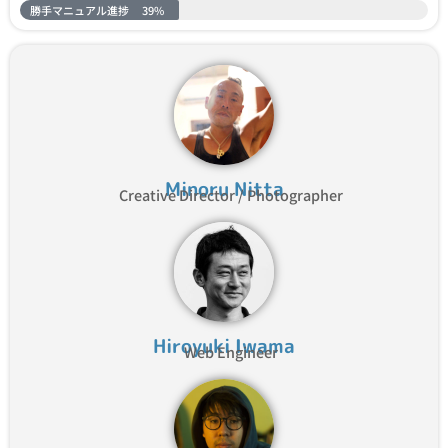
勝手マニュアル進捗
39%
Minoru Nitta
Creative Director / Photographer
Hiroyuki Iwama
Web Engineer