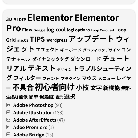
Elementor
Elementor
3D
AI
DTP
Pro
logicool
Loop
Flow
logi options
Google
Loop Carousel
アップデート
ウィ
TIPS
Grid
Wordpress
macOS
ジェット
コン
エフェクト
キーボード
グラフィックデザイン
チュート
テナ
ダウンロード
ダイナミックタグ
セールス
テキスト
リアル
トラブルシューティン
デザイン
グ
フィルター
マウス
レイヤ
フォント
メニュー
プラグイン
初心者向け
不具合
小技
文字
新機能
無料
ー
選択
簡単
画像
生成AI
色調補正
表示
Adobe Photoshop
(98)
Adobe Illustrator
(133)
Adobe AfterEffects
(47)
Adoe Premiere
(1)
Adobe Bridge
(13)