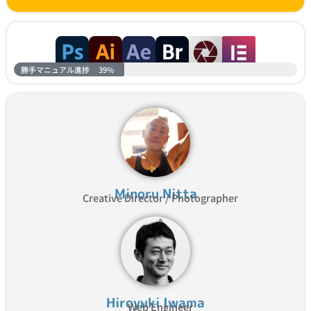
勝手マニュアル進捗
39%
Minoru Nitta
Creative Director / Photographer
Hiroyuki Iwama
Web Engineer