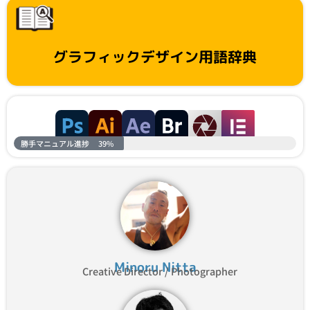
グラフィックデザイン用語辞典
勝手マニュアル進捗
39%
Minoru Nitta
Creative Director / Photographer