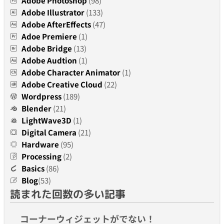
Adobe Photoshop
(98)
Adobe Illustrator
(133)
Adobe AfterEffects
(47)
Adoe Premiere
(1)
Adobe Bridge
(13)
Adobe Audtion
(1)
Adobe Character Animator
(1)
Adobe Creative Cloud
(22)
Wordpress
(189)
Blender
(21)
LightWave3D
(1)
Digital Camera
(21)
Hardware
(95)
Processing
(2)
Basics
(86)
Blog
(53)
読まれた回数の多い記事
コーナーウィジェットがでない！