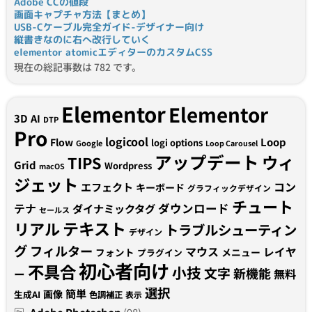
Adobe CCの値段
画面キャプチャ方法【まとめ】
USB-Cケーブル完全ガイド-デザイナー向け
縦書きなのに右へ改行していく
elementor atomicエディターのカスタムCSS
現在の総記事数は 782 です。
Elementor
Elementor
3D
AI
DTP
Pro
logicool
Loop
Flow
logi options
Google
Loop Carousel
アップデート
ウィ
TIPS
Grid
Wordpress
macOS
ジェット
コン
エフェクト
キーボード
グラフィックデザイン
チュート
テナ
ダウンロード
ダイナミックタグ
セールス
テキスト
リアル
トラブルシューティン
デザイン
グ
フィルター
マウス
レイヤ
フォント
メニュー
プラグイン
初心者向け
不具合
小技
文字
新機能
無料
ー
選択
簡単
画像
生成AI
色調補正
表示