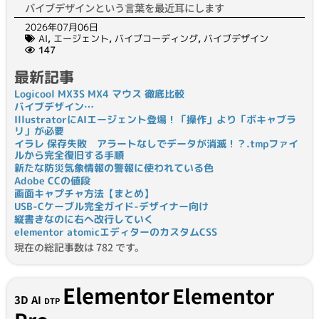
バイブデザインという言葉を最近耳にします
2026年07月06日
AI
,
エージェント
,
バイブコーディング
,
バイブデザイン
147
最新記事
Logicool MX3S MX4 マウス 徹底比較
バイブデザイン…
IllustratorにAIエージェント登場！「操作」より「ボキャブラ
リ」が必要
イラレ 保存失敗 アラートなしでデータが消滅！？.tmpファイ
ルから完全復旧する手順
新たな防災気象情報の警報に使われている色
Adobe CCの値段
画面キャプチャ方法【まとめ】
USB-Cケーブル完全ガイド-デザイナー向け
縦書きなのに右へ改行していく
elementor atomicエディターのカスタムCSS
現在の総記事数は 782 です。
Elementor
Elementor
3D
AI
DTP