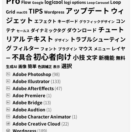
Pro
logicool
Loop
Flow
logi options
Google
Loop Carousel
アップデート
ウィ
TIPS
Grid
Wordpress
macOS
ジェット
コン
エフェクト
キーボード
グラフィックデザイン
チュート
テナ
ダウンロード
ダイナミックタグ
セールス
テキスト
リアル
トラブルシューティン
デザイン
グ
フィルター
マウス
レイヤ
フォント
メニュー
プラグイン
初心者向け
不具合
小技
文字
新機能
無料
ー
選択
簡単
画像
生成AI
色調補正
表示
Adobe Photoshop
(98)
Adobe Illustrator
(133)
Adobe AfterEffects
(47)
Adoe Premiere
(1)
Adobe Bridge
(13)
Adobe Audtion
(1)
Adobe Character Animator
(1)
Adobe Creative Cloud
(22)
Wordpress
(189)