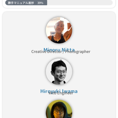
勝手マニュアル進捗
39%
Minoru Nitta
Creative Director / Photographer
Hiroyuki Iwama
Web Engineer