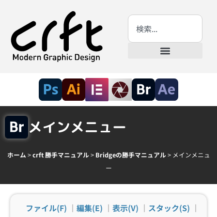
メインメニュー
ホーム
>
crft 勝手マニュアル
>
Bridgeの勝手マニュアル
>
メインメニュ
ー
ファイル(F)
｜
編集(E)
｜
表示(V)
｜
スタック(S)
｜