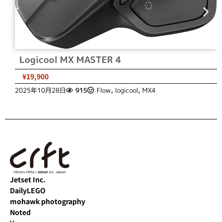
Logicool MX MASTER 4
¥19,900
2025年10月28日
915
Flow
,
logicool
,
MX4
Jetset Inc.
DailyLEGO
mohawk photography
Noted