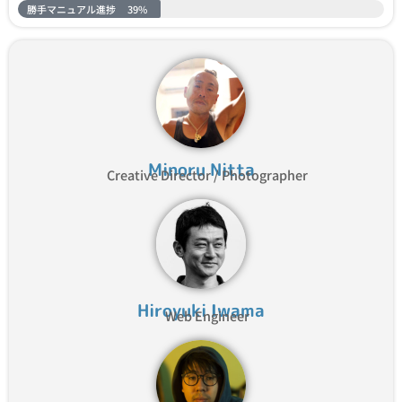
勝手マニュアル進捗
39%
Minoru Nitta
Creative Director / Photographer
Hiroyuki Iwama
Web Engineer