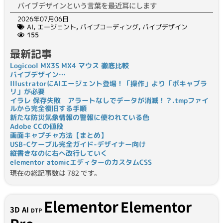
バイブデザインという言葉を最近耳にします
2026年07月06日
AI
,
エージェント
,
バイブコーディング
,
バイブデザイン
155
最新記事
Logicool MX3S MX4 マウス 徹底比較
バイブデザイン…
IllustratorにAIエージェント登場！「操作」より「ボキャブラ
リ」が必要
イラレ 保存失敗 アラートなしでデータが消滅！？.tmpファイ
ルから完全復旧する手順
新たな防災気象情報の警報に使われている色
Adobe CCの値段
画面キャプチャ方法【まとめ】
USB-Cケーブル完全ガイド-デザイナー向け
縦書きなのに右へ改行していく
elementor atomicエディターのカスタムCSS
現在の総記事数は 782 です。
Elementor
Elementor
3D
AI
DTP