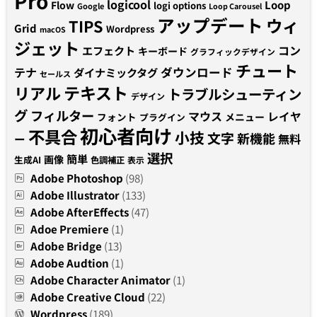
Pro
logicool
Loop
Flow
logi options
Google
Loop Carousel
アップデート
ウィ
TIPS
Grid
Wordpress
macOS
ジェット
コン
エフェクト
キーボード
グラフィックデザイン
チュート
テナ
ダウンロード
ダイナミックタグ
セールス
テキスト
リアル
トラブルシューティン
デザイン
グ
フィルター
マウス
レイヤ
フォント
メニュー
プラグイン
初心者向け
不具合
小技
文字
新機能
無料
ー
選択
簡単
画像
生成AI
色調補正
表示
Adobe Photoshop
(98)
Adobe Illustrator
(133)
Adobe AfterEffects
(47)
Adoe Premiere
(1)
Adobe Bridge
(13)
Adobe Audtion
(1)
Adobe Character Animator
(1)
Adobe Creative Cloud
(22)
Wordpress
(189)