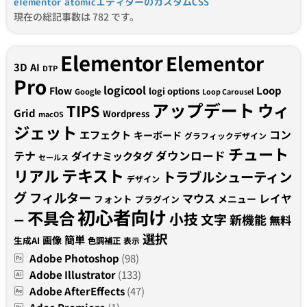
elementor atomicエディターのカスタムCSS
現在の総記事数は 782 です。
Elementor
Elementor
3D
AI
DTP
Pro
logicool
Loop
Flow
logi options
Google
Loop Carousel
アップデート
ウィ
TIPS
Grid
Wordpress
macOS
ジェット
コン
エフェクト
キーボード
グラフィックデザイン
チュート
テナ
ダウンロード
ダイナミックタグ
セールス
テキスト
リアル
トラブルシューティン
デザイン
グ
フィルター
マウス
レイヤ
フォント
メニュー
プラグイン
初心者向け
不具合
小技
文字
新機能
無料
ー
選択
簡単
画像
生成AI
色調補正
表示
Adobe Photoshop
(98)
Adobe Illustrator
(133)
Adobe AfterEffects
(47)