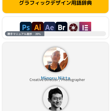
グラフィックデザイン用語辞典
勝手マニュアル進捗
39%
Minoru Nitta
Creative Director / Photographer