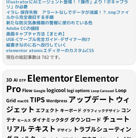
IllustratorにAIエージェント登場！「操作」より「ボキャブラ
リ」が必要
イラレ 保存失敗 アラートなしでデータが消滅！？.tmpファイ
ルから完全復旧する手順
新たな防災気象情報の警報に使われている色
Adobe CCの値段
画面キャプチャ方法【まとめ】
USB-Cケーブル完全ガイド-デザイナー向け
縦書きなのに右へ改行していく
elementor atomicエディターのカスタムCSS
現在の総記事数は 782 です。
Elementor
Elementor
3D
AI
DTP
Pro
logicool
Loop
Flow
logi options
Google
Loop Carousel
アップデート
ウィ
TIPS
Grid
Wordpress
macOS
ジェット
コン
エフェクト
キーボード
グラフィックデザイン
チュート
テナ
ダウンロード
ダイナミックタグ
セールス
テキスト
リアル
トラブルシューティン
デザイン